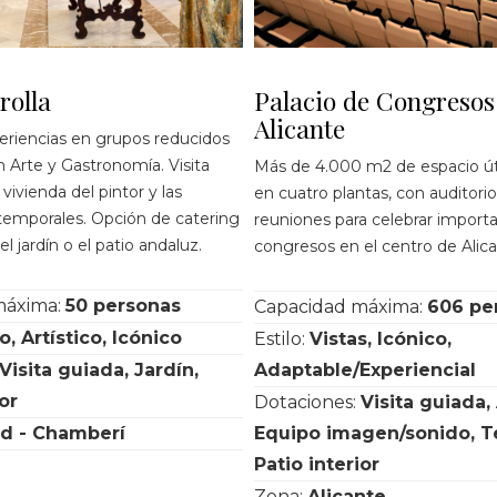
rolla
Palacio de Congresos
Alicante
periencias en grupos reducidos
Arte y Gastronomía. Visita
Más de 4.000 m2 de espacio úti
 vivienda del pintor y las
en cuatro plantas, con auditorio
temporales. Opción de catering
reuniones para celebrar import
el jardín o el patio andaluz.
congresos en el centro de Alica
máxima:
50 personas
Capacidad máxima:
606 pe
, Artístico, Icónico
Estilo:
Vistas, Icónico,
Visita guiada, Jardín,
Adaptable/Experiencial
or
Dotaciones:
Visita guiada,
d - Chamberí
Equipo imagen/sonido, Te
Patio interior
Zona:
Alicante